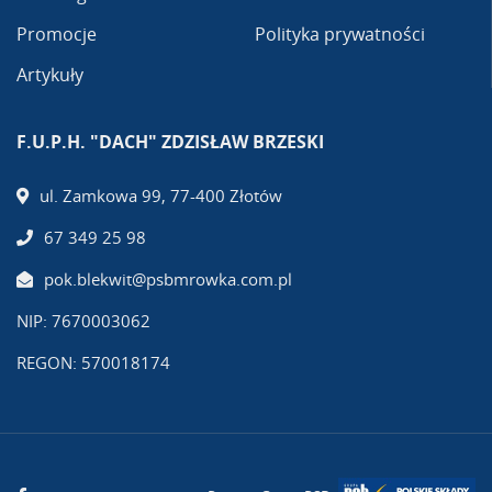
Promocje
Polityka prywatności
Artykuły
F.U.P.H. "DACH" ZDZISŁAW BRZESKI
ul. Zamkowa 99, 77-400 Złotów
67 349 25 98
pok.blekwit@psbmrowka.com.pl
NIP: 7670003062
REGON: 570018174