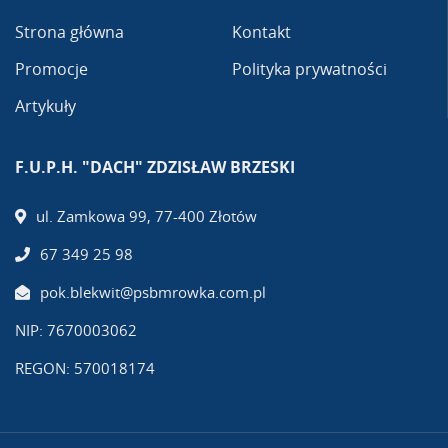
Strona główna
Kontakt
Promocje
Polityka prywatności
Artykuły
F.U.P.H. "DACH" ZDZISŁAW BRZESKI
ul. Zamkowa 99, 77-400 Złotów
67 349 25 98
pok.blekwit@psbmrowka.com.pl
NIP: 7670003062
REGON: 570018174