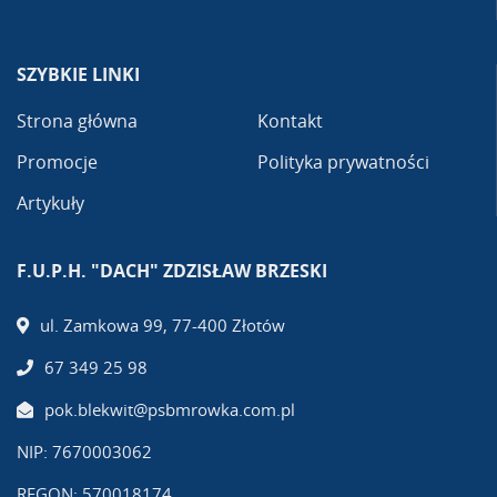
SZYBKIE LINKI
Strona główna
Kontakt
Promocje
Polityka prywatności
Artykuły
F.U.P.H. "DACH" ZDZISŁAW BRZESKI
ul. Zamkowa 99, 77-400 Złotów
67 349 25 98
pok.blekwit@psbmrowka.com.pl
NIP: 7670003062
REGON: 570018174