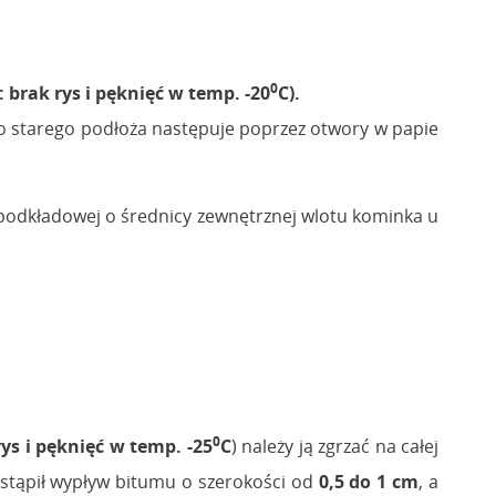
0
 brak rys i pęknięć w temp. -20
C).
o starego podłoża następuje poprzez otwory w papie
podkładowej o średnicy zewnętrznej wlotu kominka u
0
ys i pęknięć w temp. -25
C
) należy ją zgrzać na całej
astąpił wypływ bitumu o szerokości od
0,5 do 1 cm
, a