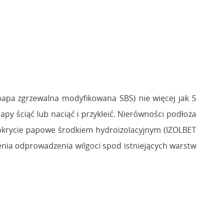
apa zgrzewalna modyfikowana SBS) nie więcej jak 5
papy ściąć lub naciąć i przykleić. Nierówności podłoża
pokrycie papowe środkiem hydroizolacyjnym (IZOLBET
enia odprowadzenia wilgoci spod istniejących warstw