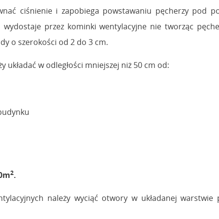
nać ciśnienie i zapobiega powstawaniu pęcherzy pod p
i wydostaje przez kominki wentylacyjne nie tworząc pęche
ady o szerokości od 2 do 3 cm.
y układać w odległości mniejszej niż 50 cm od:
 budynku
2
60m
.
lacyjnych należy wyciąć otwory w układanej warstwie p