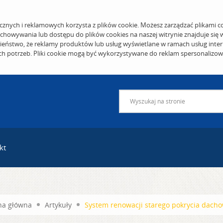
cznych i reklamowych korzysta z plików cookie. Możesz zarządzać plikami c
echowywania lub dostępu do plików cookies na naszej witrynie znajduje się
eństwo, że reklamy produktów lub usług wyświetlane w ramach usług inter
ich potrzeb. Pliki cookie mogą być wykorzystywane do reklam spersonalizo
kt
na główna
Artykuły
System renowacji starego pokrycia dach