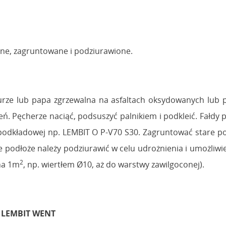
one, zagruntowane i podziurawione.
urze lub papa zgrzewalna na asfaltach oksydowanych lub p
eń. Pęcherze naciąć, podsuszyć palnikiem i podkleić. Fałdy 
 podkładowej np. LEMBIT O P-V70 S30. Zagruntować stare 
e podłoże należy podziurawić w celu udrożnienia i umożliwi
2
na 1m
, np. wiertłem Ø10, aż do warstwy zawilgoconej).
 LEMBIT
WENT