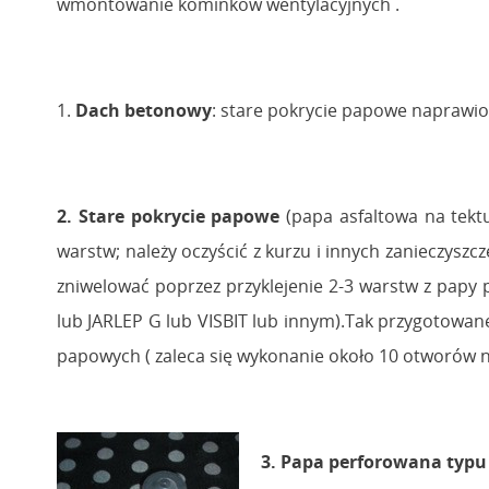
wmontowanie kominków wentylacyjnych .
1.
Dach betonowy
: stare pokrycie papowe naprawi
2. Stare pokrycie papowe
(papa asfaltowa na tekt
warstw; należy oczyścić z kurzu i innych zanieczyszcz
zniwelować poprzez przyklejenie 2-3 warstw z papy
lub JARLEP G lub VISBIT lub innym).Tak przygotowan
papowych ( zaleca się wykonanie około 10 otworów 
3. Papa perforowana typu