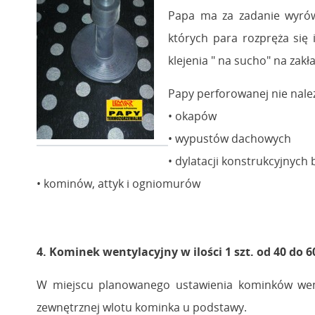
Papa ma za zadanie wyrów
których para rozpręża się 
klejenia " na sucho" na zakł
Papy perforowanej nie należ
• okapów
• wypustów dachowych
• dylatacji konstrukcyjnych
• kominów, attyk i ogniomurów
4. Kominek wentylacyjny w ilości 1 szt. od 40 do 
W miejscu planowanego ustawienia kominków wenty
zewnętrznej wlotu kominka u podstawy.