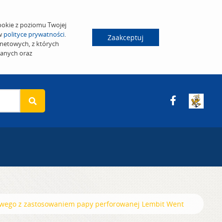
ookie z poziomu Twojej
 w
polityce prywatności
.
Zaakceptuj
netowych, z których
wanych oraz
owego z zastosowaniem papy perforowanej Lembit Went