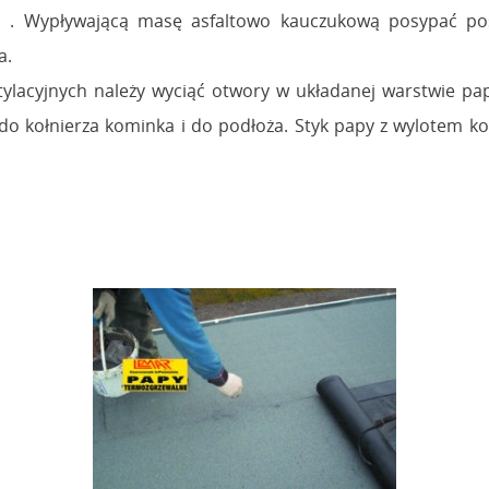
m
. Wypływającą masę asfaltowo kauczukową posypać pos
a.
acyjnych należy wyciąć otwory w układanej warstwie papy
do kołnierza kominka i do podłoża. Styk papy z wylotem 