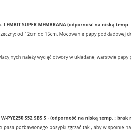
pu
LEMBIT SUPER MEMBRANA
(odporność na niską temp. :
oprzeczny: od 12cm do 15cm. Mocowanie papy podkładowej d
cyjnych należy wyciąć otwory w układanej warstwie papy 
 W-PYE250 S52 SBS S
-
(odporność na niską temp. : brak r
i pasa pozbawionego posypki zgrzać tak , aby w spoinie n