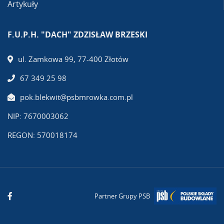
Artykuły
F.U.P.H. "DACH" ZDZISŁAW BRZESKI
ul. Zamkowa 99, 77-400 Złotów
67 349 25 98
pok.blekwit@psbmrowka.com.pl
NIP: 7670003062
REGON: 570018174
Partner Grupy PSB